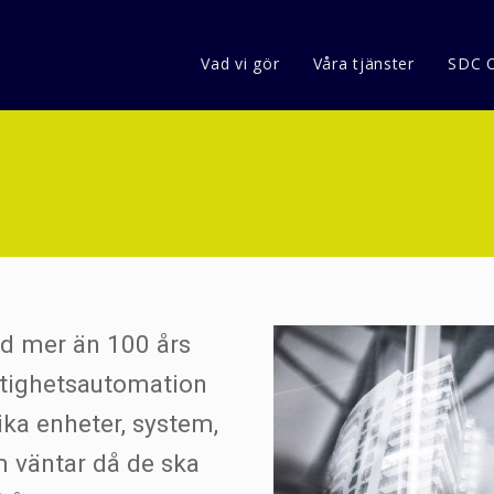
Vad vi gör
Våra tjänster
SDC 
d mer än 100 års
stighetsautomation
ika enheter, system,
 väntar då de ska