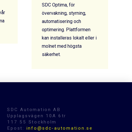
SDC Optima, för
vår
övervakning, styrning,
ma
automatisering och
optimering. Plattformen
kan installeras lokalt eller i
molnet med högsta
säkerhet.
SDC Automation AB
Upplagsvägen 10A 6tr
117 55 Stockholm
Epost:
info@sdc-automation.se