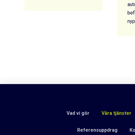
aut
bef
nyp
Vad vi gör
Våra tjänster
Referensuppdrag
Ko