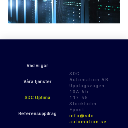
Vad vi gör
SDC
Automation AB
Våra tjänster
Upplagsvägen
10A 6tr
SDC Optima
117 55
Stockholm
Epost:
Referensuppdrag
info@sdc-
automation.se