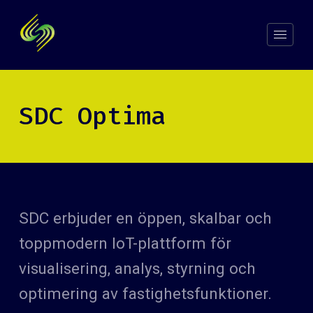
SDC Optima
SDC erbjuder en öppen, skalbar och
toppmodern IoT-plattform för
visualisering, analys, styrning och
optimering av fastighetsfunktioner.