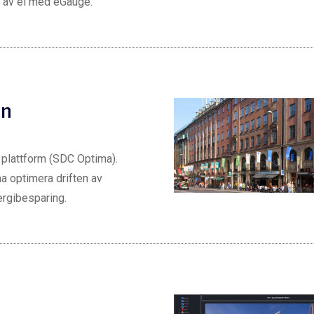
g av el med eGauge.
en
 plattform (SDC Optima).
na optimera driften av
ergibesparing.