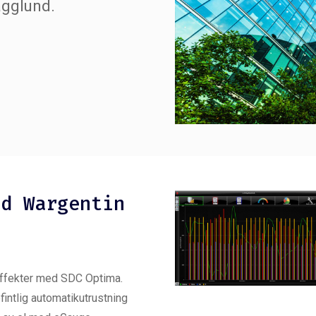
ägglund.
ad Wargentin
effekter med SDC Optima.
fintlig automatikutrustning