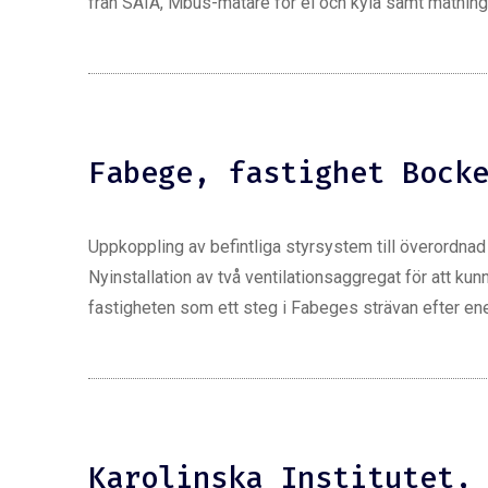
från SAIA, Mbus-mätare för el och kyla samt mätnin
Fabege, fastighet Bock
Uppkoppling av befintliga styrsystem till överordnad
Nyinstallation av två ventilationsaggregat för att kun
fastigheten som ett steg i Fabeges strävan efter en
Karolinska Institutet,