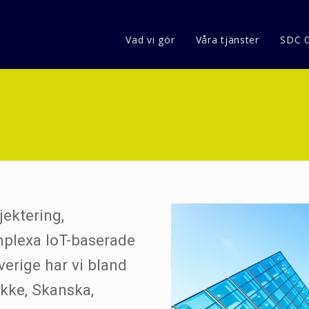
Vad vi gör
Våra tjänster
SDC 
ektering,
omplexa IoT-baserade
erige har vi bland
kke, Skanska,