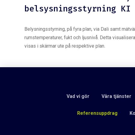
belsysningsstyrning KI
Belysningsstyrning, på fyra plan, via Dali samt mätv
rumstemperaturer, fukt och ljusnivå. Detta visualise
visas i skärmar ute på respektive plan.
Vad vi gör
Våra tjänster
Referensuppdrag
Ko