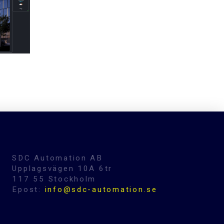
SDC Automation AB
Upplagsvägen 10A 6tr
117 55 Stockholm
Epost:
info@sdc-automation.se